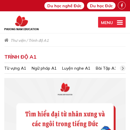
Du học nghề Đức
Du học Đức
MENU
Thư viện
/
Trình độ A1
TRÌNH ĐỘ A1
Từ vựng A1
Ngữ pháp A1
Luyện nghe A1
Bài Tập A1