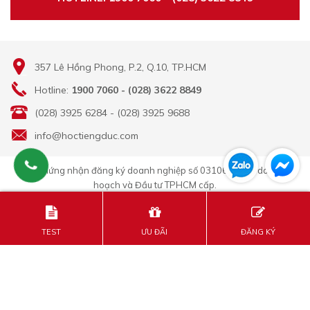
357 Lê Hồng Phong, P.2, Q.10, TP.HCM
Hotline:
1900 7060 - (028) 3622 8849
(028) 3925 6284 - (028) 3925 9688
info@hoctiengduc.com
Giấy chứng nhận đăng ký doanh nghiệp số 0310635296 do Sở Kế
hoạch và Đầu tư TPHCM cấp.
Giấy Phép hoạt động trung tâm ngoại ngữ số 3068/QĐ-GDĐT-TC do
Sở Giáo Dục và Đào Tạo TPHCM cấp
TEST
ƯU ĐÃI
ĐĂNG KÝ