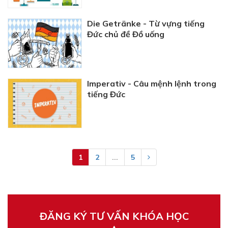
Die Getränke - Từ vựng tiếng
Đức chủ đề Đồ uống
Imperativ - Câu mệnh lệnh trong
tiếng Đức
1
2
...
5
ĐĂNG KÝ TƯ VẤN KHÓA HỌC