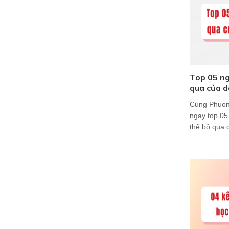
Top 05 n
qua của d
Cùng Phuon
ngay top 0
thể bỏ qua 