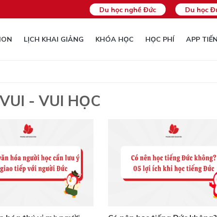
Du học nghề Đức
Du học Đ
ION
LỊCH KHAI GIẢNG
KHÓA HỌC
HỌC PHÍ
APP TIẾ
VUI - VUI HỌC