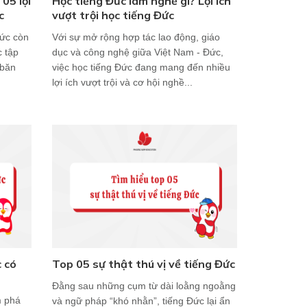
05 lợi
Học tiếng Đức làm nghề gì? Lợi ích
c
vượt trội học tiếng Đức
Đức còn
Với sự mở rộng hợp tác lao động, giáo
c tập
dục và công nghệ giữa Việt Nam - Đức,
 băn
việc học tiếng Đức đang mang đến nhiều
lợi ích vượt trội và cơ hội nghề...
c có
Top 05 sự thật thú vị về tiếng Đức
Đằng sau những cụm từ dài loằng ngoằng
m phá
và ngữ pháp “khó nhằn”, tiếng Đức lại ẩn