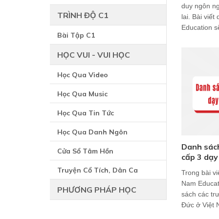
duy ngôn ng
TRÌNH ĐỘ C1
lai. Bài vi
Education sẽ
Bài Tập C1
HỌC VUI - VUI HỌC
Học Qua Video
Học Qua Music
Học Qua Tin Tức
Học Qua Danh Ngôn
Danh sách
Cửa Sổ Tâm Hồn
cấp 3 dạy
Truyện Cổ Tích, Dân Ca
Trong bài v
Nam Educati
PHƯƠNG PHÁP HỌC
sách các tr
Đức ở Việt