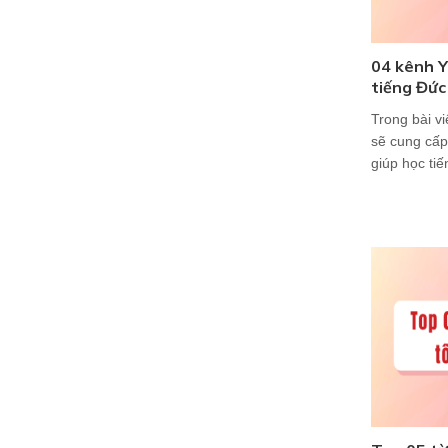
04 kênh Y
tiếng Đức
Trong bài v
sẽ cung cấ
giúp học ti