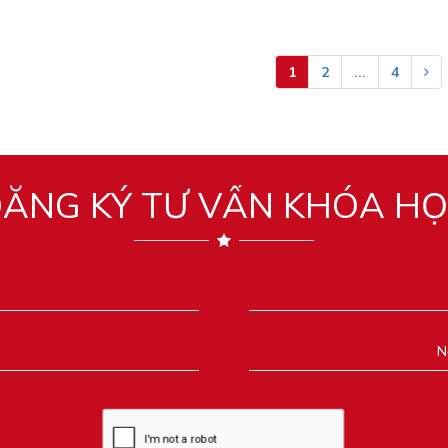
1
2
...
4
ĂNG KÝ TƯ VẤN KHÓA H