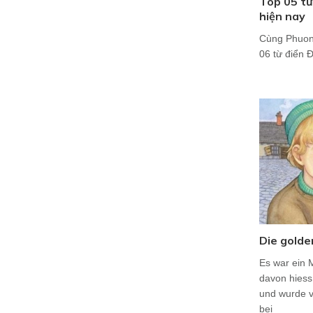
Top 05 từ
hiện nay
Cùng Phuon
06 từ điển Đ
Die gold
Es war ein 
davon hiess
und wurde v
bei