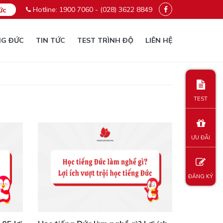
Hotline: 1900 7060 - (028) 3622 8849
ức
NG ĐỨC
TIN TỨC
TEST TRÌNH ĐỘ
LIÊN HỆ
TEST
ƯU ĐÃI
ĐĂNG KÝ