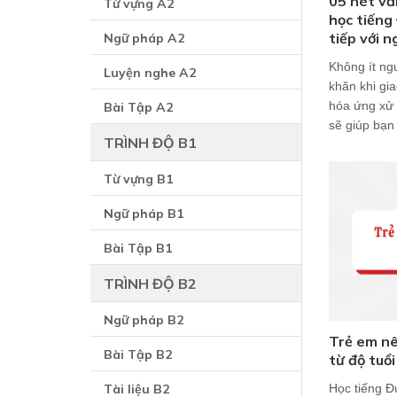
05 nét vă
Từ vựng A2
học tiếng 
tiếp với n
Ngữ pháp A2
Không ít ng
Luyện nghe A2
khăn khi gi
hóa ứng xử 
Bài Tập A2
sẽ giúp bạn 
TRÌNH ĐỘ B1
Từ vựng B1
Ngữ pháp B1
Bài Tập B1
TRÌNH ĐỘ B2
Ngữ pháp B2
Trẻ em nê
Bài Tập B2
từ độ tuổ
Tài liệu B2
Học tiếng Đứ