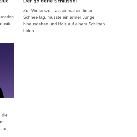
 Đức
Der goldene Schlüssel
Zur Winterszeit, als einmal ein tiefer
ucation
Schnee lag, musste ein armer Junge
ebsite
hinausgehen und Holz auf einem Schlitten
holen.
 die
om
n an