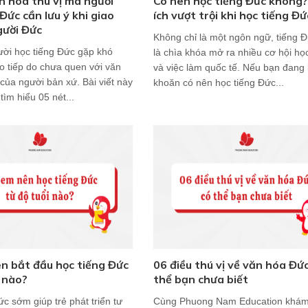
n hóa thú vị mà người
Có nên học tiếng Đức không? 
Đức cần lưu ý khi giao
ích vượt trội khi học tiếng Đứ
gười Đức
Không chỉ là một ngôn ngữ, tiếng 
ười học tiếng Đức gặp khó
là chìa khóa mở ra nhiều cơ hội họ
ao tiếp do chưa quen với văn
và việc làm quốc tế. Nếu bạn đang
của người bản xứ. Bài viết này
khoăn có nên học tiếng Đức...
tìm hiểu 05 nét...
n bắt đầu học tiếng Đức
06 điều thú vị về văn hóa Đứ
i nào?
thể bạn chưa biết
c sớm giúp trẻ phát triển tư
Cùng Phuong Nam Education khá