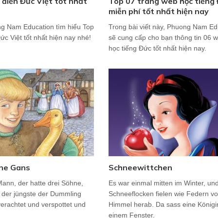
 điển Đức Việt tốt nhất
Top 07 trang web học tiếng
miễn phí tốt nhất hiện nay
g Nam Education tìm hiểu Top
Trong bài viết này, Phuong Nam Ed
ức Việt tốt nhất hiện nay nhé!
sẽ cung cấp cho bạn thông tin 06 w
học tiếng Đức tốt nhất hiện nay.
ene Gans
Schneewittchen
Mann, der hatte drei Söhne,
Es war einmal mitten im Winter, und
 der jüngste der Dummling
Schneeflocken fielen wie Federn v
erachtet und verspottet und
Himmel herab. Da sass eine Königi
einem Fenster.