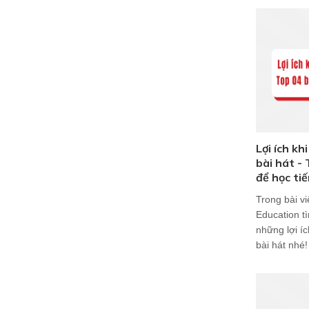
Lợi ích kh
bài hát -
để học ti
Trong bài v
Education t
những lợi í
bài hát nhé!