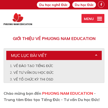
Du học nghề Đức
Du học Đức
MENU
GIỚI THIỆU VỀ PHUONG NAM EDUCATION
MỤC LỤC BÀI VIẾT
VỀ ĐÀO TẠO TIẾNG ĐỨC
VỀ TƯ VẤN DU HỌC ĐỨC
VỀ TỔ CHỨC KỲ THI ÖSD
Chào mừng bạn đến
PHUONG NAM EDUCATION
-
Trung tâm Đào tạo Tiếng Đức - Tư vấn Du học Đức!