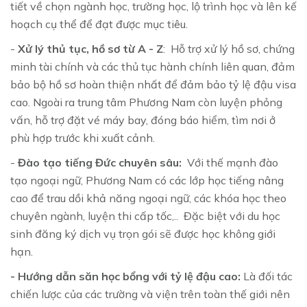
tiết về chọn ngành học, trường học, lộ trình học và lên kế
hoạch cụ thể để đạt được mục tiêu.
-
Xử lý thủ tục, hồ sơ từ A - Z
: Hỗ trợ xử lý hồ sơ, chứng
minh tài chính và các thủ tục hành chính liên quan, đảm
bảo bộ hồ sơ hoàn thiện nhất để đảm bảo tỷ lệ đậu visa
cao. Ngoài ra trung tâm Phương Nam còn luyện phỏng
vấn, hỗ trợ đặt vé máy bay, đóng báo hiểm, tìm nơi ở
phù hợp trước khi xuất cảnh.
-
Đào tạo tiếng Đức chuyên sâu:
Với thế mạnh đào
tạo ngoại ngữ, Phương Nam có các lớp học tiếng nâng
cao để trau dồi khả năng ngoại ngữ, các khóa học theo
chuyên ngành, luyện thi cấp tốc,.. Đặc biệt với du học
sinh đăng ký dịch vụ trọn gói sẽ được học không giới
hạn.
- Hướng dẫn săn học bổng với tỷ lệ đậu cao:
Là đối tác
chiến lược của các trường và viện trên toàn thế giới nên