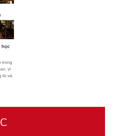
u học
o trong
ao, vì
g từ và
ỌC