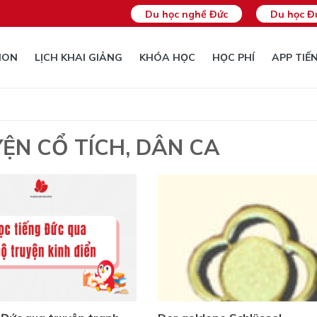
Du học nghề Đức
Du học Đ
ION
LỊCH KHAI GIẢNG
KHÓA HỌC
HỌC PHÍ
APP TIẾ
ỆN CỔ TÍCH, DÂN CA