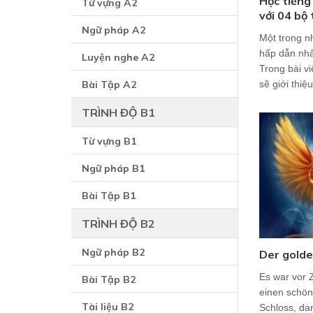
Học tiếng
Từ vựng A2
với 04 bộ
Ngữ pháp A2
Một trong n
hấp dẫn nhấ
Luyện nghe A2
Trong bài v
Bài Tập A2
sẽ giới thiệ
TRÌNH ĐỘ B1
Từ vựng B1
Ngữ pháp B1
Bài Tập B1
TRÌNH ĐỘ B2
Ngữ pháp B2
Der gold
Es war vor Z
Bài Tập B2
einen schön
Tài liệu B2
Schloss, da