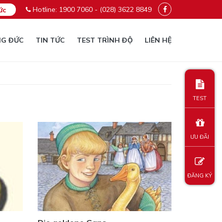
Hotline: 1900 7060 - (028) 3622 8849
ức
NG ĐỨC
TIN TỨC
TEST TRÌNH ĐỘ
LIÊN HỆ
TEST
ƯU ĐÃI
ĐĂNG KÝ