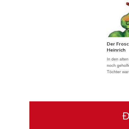
Der Frosc
Heinrich
In den alte
noch geholf
Töchter war
Đ