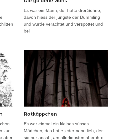
Die goldene Gans
r
Es war ein Mann, der hatte drei Söhne,
ge
davon hiess der jüngste der Dummling
hlitten
und wurde verachtet und verspottet und
bei
n
Rotkäppchen
schon
Es war einmal ein kleines süsses
n zur
Mädchen, das hatte jedermann lieb, der
te aber
sie nur ansah, am allerliebsten aber ihre