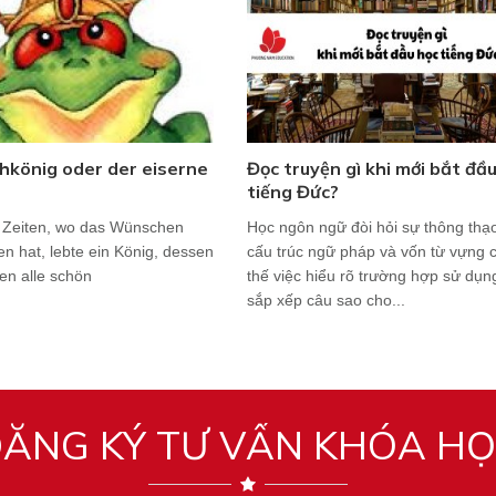
hkönig oder der eiserne
Đọc truyện gì khi mới bắt đầ
tiếng Đức?
n Zeiten, wo das Wünschen
Học ngôn ngữ đòi hỏi sự thông thạ
en hat, lebte ein König, dessen
cấu trúc ngữ pháp và vốn từ vựng c
en alle schön
thế việc hiểu rõ trường hợp sử dụn
sắp xếp câu sao cho...
ĂNG KÝ TƯ VẤN KHÓA H