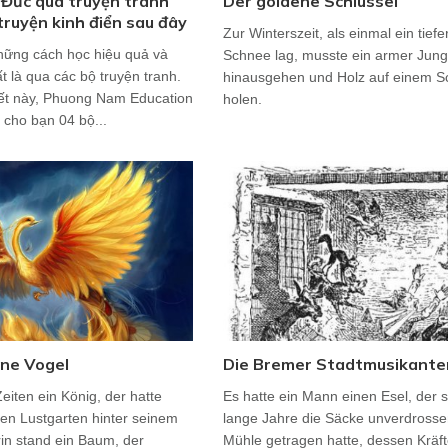
 Đức qua truyện tranh
Der goldene Schlüssel
 truyện kinh điển sau đây
Zur Winterszeit, als einmal ein tiefe
hững cách học hiệu quả và
Schnee lag, musste ein armer Jun
t là qua các bộ truyện tranh.
hinausgehen und Holz auf einem Sc
iết này, Phuong Nam Education
holen.
u cho bạn 04 bộ...
ene Vogel
Die Bremer Stadtmusikante
eiten ein König, der hatte
Es hatte ein Mann einen Esel, der 
en Lustgarten hinter seinem
lange Jahre die Säcke unverdrosse
rin stand ein Baum, der
Mühle getragen hatte, dessen Kräf