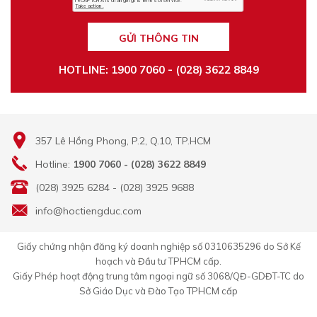
GỬI THÔNG TIN
HOTLINE: 1900 7060 - (028) 3622 8849
357 Lê Hồng Phong, P.2, Q.10, TP.HCM
Hotline:
1900 7060 - (028) 3622 8849
(028) 3925 6284 - (028) 3925 9688
info@hoctiengduc.com
Giấy chứng nhận đăng ký doanh nghiệp số 0310635296 do Sở Kế
hoạch và Đầu tư TPHCM cấp.
Giấy Phép hoạt động trung tâm ngoại ngữ số 3068/QĐ-GDĐT-TC do
Sở Giáo Dục và Đào Tạo TPHCM cấp