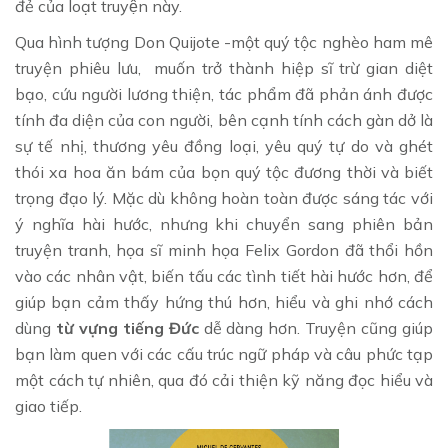
đẻ của loạt truyện này.
Qua hình tượng Don Quijote -một quý tộc nghèo ham mê
truyện phiêu lưu, muốn trở thành hiệp sĩ trừ gian diệt
bạo, cứu người lương thiện, tác phẩm đã phản ánh được
tính đa diện của con người, bên cạnh tính cách gàn dở là
sự tế nhị, thương yêu đồng loại, yêu quý tự do và ghét
thói xa hoa ăn bám của bọn quý tộc đương thời và biết
trọng đạo lý. Mặc dù không hoàn toàn được sáng tác với
ý nghĩa hài hước, nhưng khi chuyển sang phiên bản
truyện tranh, họa sĩ minh họa Felix Gordon đã thổi hồn
vào các nhân vật, biến tấu các tình tiết hài hước hơn, để
giúp bạn cảm thấy hứng thú hơn, hiểu và ghi nhớ cách
dùng
từ vựng tiếng Đức
dễ dàng hơn. Truyện cũng giúp
bạn làm quen với các cấu trúc ngữ pháp và câu phức tạp
một cách tự nhiên, qua đó cải thiện kỹ năng đọc hiểu và
giao tiếp.