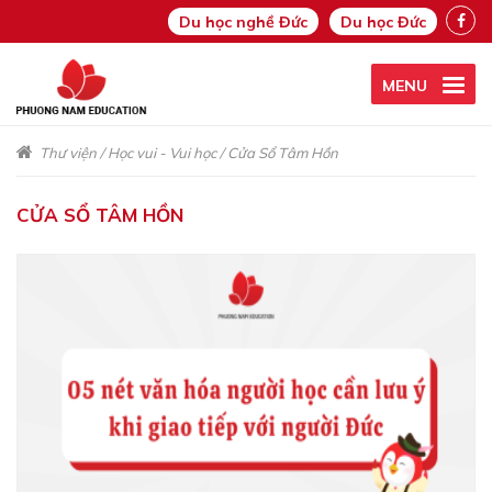
Du học nghề Đức
Du học Đức
MENU
Thư viện
/
Học vui - Vui học
/
Cửa Sổ Tâm Hồn
CỬA SỔ TÂM HỒN