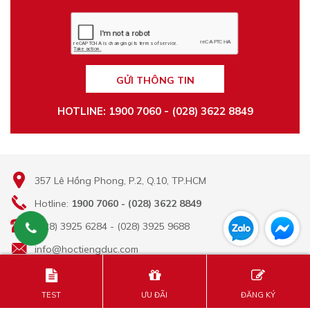
GỬI THÔNG TIN
HOTLINE: 1900 7060 - (028) 3622 8849
357 Lê Hồng Phong, P.2, Q.10, TP.HCM
Hotline:
1900 7060 - (028) 3622 8849
(028) 3925 6284 - (028) 3925 9688
info@hoctiengduc.com
Giấy chứng nhận đăng ký doanh nghiệp số 0310635296 do Sở Kế
TEST
ƯU ĐÃI
ĐĂNG KÝ
hoạch và Đầu tư TPHCM cấp.