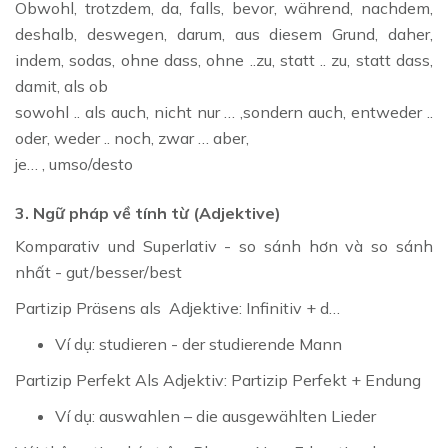
Obwohl, trotzdem, da, falls, bevor, während, nachdem,
deshalb, deswegen, darum, aus diesem Grund, daher,
indem, sodas, ohne dass, ohne ..zu, statt .. zu, statt dass,
damit, als ob
sowohl .. als auch, nicht nur … ,sondern auch, entweder ..
oder, weder .. noch, zwar … aber,
je… , umso/desto
3. Ngữ pháp về tính từ (Adjektive)
Komparativ und Superlativ - so sánh hơn và so sánh
nhất - gut/besser/best
Partizip Präsens als Adjektive: Infinitiv + d…
Ví dụ: studieren - der studierende Mann
Partizip Perfekt Als Adjektiv: Partizip Perfekt + Endung
Ví dụ: auswahlen – die ausgewählten Lieder