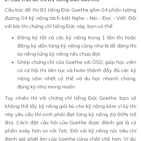
Cấu trúc đề thi B1 tiếng Đức Goethe gồm 04 phần tương
đương 04 kỹ năng tách biệt Nghe - Nói - Đọc - Viết
. Đối
với bài thi chứng chỉ tiếng Đức này, bạn có thể:
Đăng ký tất cả các kỹ năng trong 1 lần thi hoặc
đăng ký dần từng kỹ năng cũng như là dễ dàng thi
lại riêng từng kỹ năng nếu chưa đạt.
Ghép chứng chỉ của Goethe với ÖSD, giúp học viên
có cơ hội thi liên tục và hoàn thành đầy đủ các kỹ
năng sớm nhất có thể và du học nhanh chóng,
đúng kỳ như mong muốn
Tuy nhiên thì với chứng chỉ tiếng Đức Goethe, bạn sẽ
không thể lấy kỹ năng giỏi bù cho kỹ năng kém vì kỳ thi
này yêu cầu thí sinh phải đạt từng kỹ năng (từ 60% trở
lên). Cách đặt câu hỏi của Goethe được đánh giá là có
phần xoáy hơn so với Telc. Đối với kỹ năng nói, tiêu chí
đánh giá phát âm của Goethe cũng chặt chẽ hơn. Ví dụ: