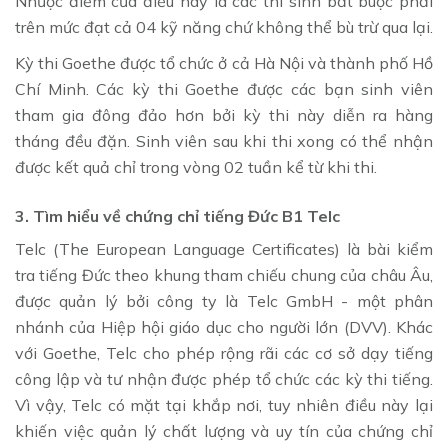
Nhược điểm của điều này là các thí sinh bắt buộc phải
trên mức đạt cả 04 kỹ năng chứ không thể bù trừ qua lại.
Kỳ thi Goethe được tổ chức ở cả Hà Nội và thành phố Hồ
Chí Minh. Các kỳ thi Goethe được các bạn sinh viên
tham gia đông đảo hơn bởi kỳ thi này diễn ra hàng
tháng đều đặn. Sinh viên sau khi thi xong có thể nhận
được kết quả chỉ trong vòng 02 tuần kể từ khi thi.
3. Tìm hiểu về chứng chỉ tiếng Đức B1 Telc
Telc (The European Language Certificates) là bài kiểm
tra tiếng Đức theo khung tham chiếu chung của châu Âu,
được quản lý bởi công ty là Telc GmbH - một phân
nhánh của Hiệp hội giáo dục cho người lớn (DVV). Khác
với Goethe, Telc cho phép rộng rãi các cơ sở dạy tiếng
công lập và tư nhận được phép tổ chức các kỳ thi tiếng.
Vì vậy, Telc có mặt tại khắp nơi, tuy nhiên điều này lại
khiến việc quản lý chất lượng và uy tín của chứng chỉ