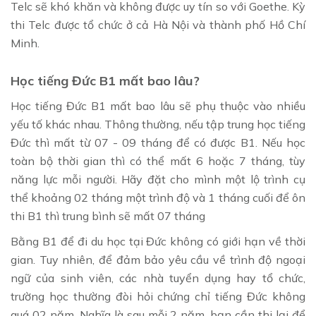
Telc sẽ khó khăn và không được uy tín so với Goethe. Kỳ
thi Telc được tổ chức ở cả Hà Nội và thành phố Hồ Chí
Minh.
Học tiếng Đức B1 mất bao lâu?
Học tiếng Đức B1 mất bao lâu sẽ phụ thuộc vào nhiều
yếu tố khác nhau. Thông thường, nếu tập trung học tiếng
Đức thì mất từ 07 - 09 tháng để có được B1. Nếu học
toàn bộ thời gian thì có thể mất 6 hoặc 7 tháng, tùy
năng lực mỗi người. Hãy đặt cho mình một lộ trình cụ
thể khoảng 02 tháng một trình độ và 1 tháng cuối để ôn
thi B1 thì trung bình sẽ mất 07 tháng
Bằng B1 để đi du học tại Đức không có giới hạn về thời
gian. Tuy nhiên, để đảm bảo yêu cầu về trình độ ngoại
ngữ của sinh viên, các nhà tuyển dụng hay tổ chức,
trường học thường đòi hỏi chứng chỉ tiếng Đức không
quá 02 năm. Nghĩa là sau mỗi 2 năm, bạn cần thi lại để