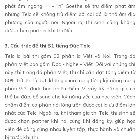
phát âm ngọng “l” - “n” Goethe sẽ trừ điểm phát âm
nhưng Telc sẽ không trừ điểm bởi coi đó là thổ âm địa
phương của người nói. Ngoài ra, thí sinh cũng không
được chọn partner khi thi Nói
3. Cấu trúc đề thi B1 tiếng Đức Telc
Telc là bài thì gồm 02 phần là Viết và Nói. Trong đó
phần Viết bao gồm: Đọc - Nghe - Viết
.
Đối với chứng chỉ
này thì trong đó phần Viết, thí chỉ cần đạt tổng điểm từ
60% trở lên là đạt, không quan trọng từng kỹ năng trong
phần Viết được bao nhiêu điểm. Vì vậy, kỹ năng giỏi có
thể bù đắp, bổ sung cho kỹ năng yếu của học viên. Cách
chấm điểm có phần nới lỏng trên được coi là ưu điểm lớn
nhất của Telc. Ngoài ra, khi tham gia thi Telc, thí sinh sẽ
được chọn partner khi nói cùng khi đăng ký, giúp học
viên dễ dàng cùng nhau luyện tập, thực hành và chuẩn
bị trước khi thi.