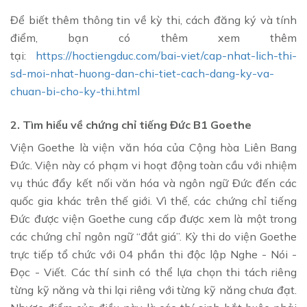
Để biết thêm thông tin về kỳ thi, cách đăng ký và tính
điểm, bạn có thêm xem thêm
tại:
https://hoctiengduc.com/bai-viet/cap-nhat-lich-thi-
sd-moi-nhat-huong-dan-chi-tiet-cach-dang-ky-va-
chuan-bi-cho-ky-thi.html
2. Tìm hiểu về chứng chỉ tiếng Đức B1 Goethe
Viện Goethe là viện văn hóa của Cộng hòa Liên Bang
Đức. Viện này có phạm vi hoạt động toàn cầu với nhiệm
vụ thúc đẩy kết nối văn hóa và ngôn ngữ Đức đến các
quốc gia khác trên thế giới. Vì thế, các chứng chỉ tiếng
Đức được viện Goethe cung cấp được xem là một trong
các chứng chỉ ngôn ngữ “đắt giá”. Kỳ thi do viện Goethe
trực tiếp tổ chức với 04 phần thi độc lập Nghe - Nói -
Đọc - Viết. Các thí sinh có thể lựa chọn thi tách riêng
từng kỹ năng và thi lại riêng với từng kỹ năng chưa đạt.