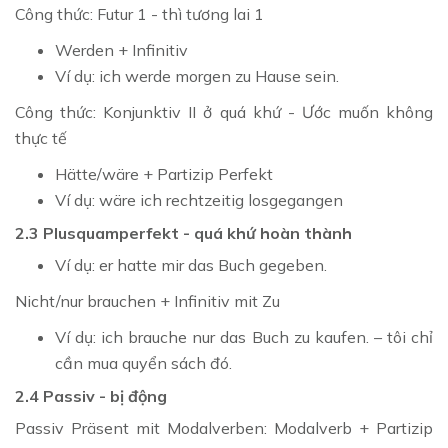
Công thức:
Futur 1 - thì tương lai 1
Werden + Infinitiv
Ví dụ: ich werde morgen zu Hause sein.
Công thức: Konjunktiv II ở quá khứ - Ước muốn không
thực tế
Hätte/wäre + Partizip Perfekt
Ví dụ: wäre ich rechtzeitig losgegangen
2.3 Plusquamperfekt - quá khứ hoàn thành
Ví dụ: er hatte mir das Buch gegeben.
Nicht/nur brauchen + Infinitiv mit Zu
Ví dụ: ich brauche nur das Buch zu kaufen. – tôi chỉ
cần mua quyển sách đó.
2.4 Passiv - bị động
Passiv Präsent mit Modalverben: Modalverb + Partizip