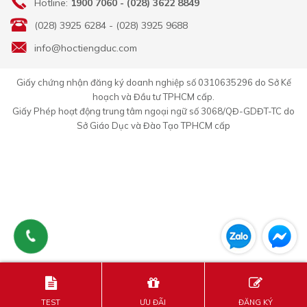
Hotline:
1900 7060 - (028) 3622 8849
(028) 3925 6284 - (028) 3925 9688
info@hoctiengduc.com
Giấy chứng nhận đăng ký doanh nghiệp số 0310635296 do Sở Kế
hoạch và Đầu tư TPHCM cấp.
Giấy Phép hoạt động trung tâm ngoại ngữ số 3068/QĐ-GDĐT-TC do
Sở Giáo Dục và Đào Tạo TPHCM cấp
TEST
ƯU ĐÃI
ĐĂNG KÝ