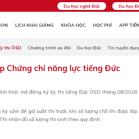
Du học nghề Đức
Du học Đ
ION
LỊCH KHAI GIẢNG
KHÓA HỌC
HỌC PHÍ
APP TIẾ
ỳ thi ÖSD
Chương trình ưu đãi
Du học Đức
Tin tuyển dụn
ấp Chứng chỉ năng lực tiếng Đức
nh thức mở đăng ký kỳ thi tiếng Đức ÖSD tháng 08/2026
ký sớm để giữ suất thi trước khi số lượng chỗ thi được lấp
hi nhận đủ số lượng thí sinh theo quy định.