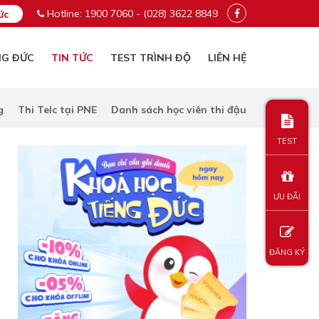
Hotline: 1900 7060 - (028) 3622 8849
ức
NG ĐỨC
TIN TỨC
TEST TRÌNH ĐỘ
LIÊN HỆ
g
Thi Telc tại PNE
Danh sách học viên thi đậu
TEST
ƯU ĐÃI
ĐĂNG KÝ