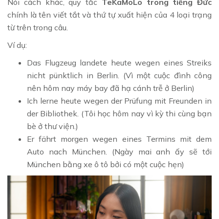
Nói cách khác, quy tắc
TeKaMoLo trong tiếng Đức
chính là tên viết tắt và thứ tự xuất hiện của 4 loại trạng
từ trên trong câu.
Ví dụ:
Das Flugzeug landete heute wegen eines Streiks
nicht pünktlich in Berlin. (Vì một cuộc đình công
nên hôm nay máy bay đã hạ cánh trễ ở Berlin)
Ich lerne heute wegen der Prüfung mit Freunden in
der Bibliothek. (Tôi học hôm nay vì kỳ thi cùng bạn
bè ở thư viện.)
Er fährt morgen wegen eines Termins mit dem
Auto nach München. (Ngày mai anh ấy sẽ tới
München bằng xe ô tô bởi có một cuộc hẹn)