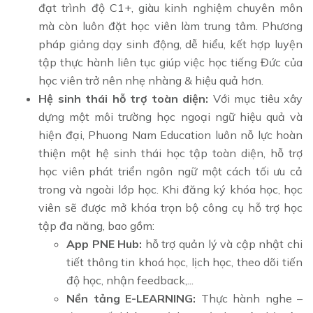
đạt trình độ C1+, giàu kinh nghiệm chuyên môn
mà còn luôn đặt học viên làm trung tâm. Phương
pháp giảng dạy sinh động, dễ hiểu, kết hợp luyện
tập thực hành liên tục giúp việc học tiếng Đức của
học viên trở nên nhẹ nhàng & hiệu quả hơn.
Hệ sinh thái hỗ trợ toàn diện:
Với mục tiêu xây
dựng một môi trường học ngoại ngữ hiệu quả và
hiện đại, Phuong Nam Education luôn nỗ lực hoàn
thiện một hệ sinh thái học tập toàn diện, hỗ trợ
học viên phát triển ngôn ngữ một cách tối ưu cả
trong và ngoài lớp học. Khi đăng ký khóa học, học
viên sẽ được mở khóa trọn bộ công cụ hỗ trợ học
tập đa năng, bao gồm:
App PNE Hub:
hỗ trợ quản lý và cập nhật chi
tiết thông tin khoá học, lịch học, theo dõi tiến
độ học, nhận feedback,...
Nền tảng E-LEARNING:
Thực hành nghe –