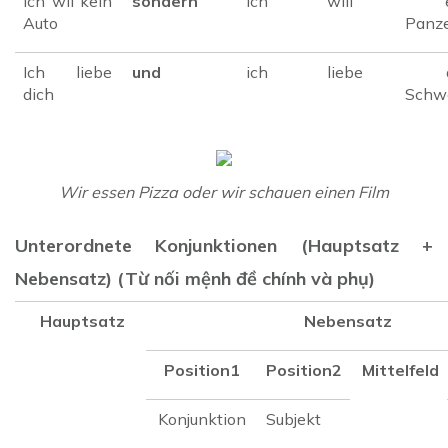
Ich wil kein
sondern
ich
will
ei
Auto
Panze
Ich liebe
und
ich
liebe
de
dich
Schwe
Wir essen Pizza oder wir schauen einen Film
Unterordnete Konjunktionen (Hauptsatz +
Nebensatz) (Từ nối mệnh đề chính và phụ)
Hauptsatz
Nebensatz
Position1
Position2
Mittelfeld
Konjunktion
Subjekt