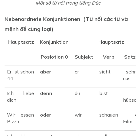
Một số từ nối trong tiếng Đức
Nebenordnete Konjunktionen (Từ nối các từ và
mệnh đề cùng loại)
Hauptsatz
Konjunktion
Hauptsatz
Posiotion 0
Subjekt
Verb
Satz
Er ist schon
aber
er
sieht
sehr
44
aus.
Ich liebe
denn
du
bist
se
dich
hübsc
Wir essen
oder
wir
schauen
ei
Pizza
Film.