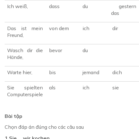
Ich weiß,
dass
du
gestern
das
Das ist mein
von dem
ich
dir
Freund,
Wasch dir die
bevor
du
Hände,
Warte hier,
bis
jemand
dich
Sie spielten
als
ich
sie
Computerspiele
Bài tập
Chọn đáp án đúng cho các câu sau
1.Sie ... wir kochen.