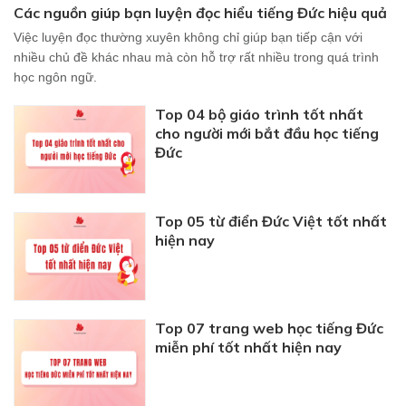
Các nguồn giúp bạn luyện đọc hiểu tiếng Đức hiệu quả
Việc luyện đọc thường xuyên không chỉ giúp bạn tiếp cận với
nhiều chủ đề khác nhau mà còn hỗ trợ rất nhiều trong quá trình
học ngôn ngữ.
Top 04 bộ giáo trình tốt nhất
cho người mới bắt đầu học tiếng
Đức
Top 05 từ điển Đức Việt tốt nhất
hiện nay
Top 07 trang web học tiếng Đức
miễn phí tốt nhất hiện nay