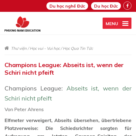
Du học nghề Đức
Du học Đức
MENU
Thư viện
/
Học vui - Vui học
/
Học Qua Tin Tức
Champions League: Abseits ist, wenn der
Schiri nicht pfeift
Champions League:
Abseits ist, wenn der
Schiri nicht pfeift
Von Peter Ahrens
Elfmeter verweigert, Abseits übersehen, übertriebene
Platzverweise: Die Schiedsrichter sorgten für