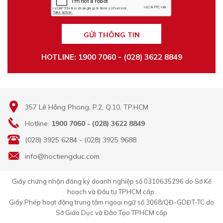
GỬI THÔNG TIN
HOTLINE: 1900 7060 - (028) 3622 8849
357 Lê Hồng Phong, P.2, Q.10, TP.HCM
Hotline:
1900 7060 - (028) 3622 8849
(028) 3925 6284 - (028) 3925 9688
info@hoctiengduc.com
Giấy chứng nhận đăng ký doanh nghiệp số 0310635296 do Sở Kế
hoạch và Đầu tư TPHCM cấp.
Giấy Phép hoạt động trung tâm ngoại ngữ số 3068/QĐ-GDĐT-TC do
Sở Giáo Dục và Đào Tạo TPHCM cấp