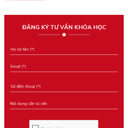
ĐĂNG KÝ TƯ VẤN KHÓA HỌC