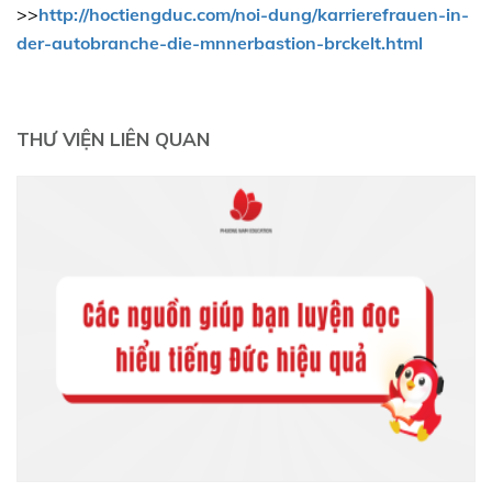
>>
http://hoctiengduc.com/noi-dung/karrierefrauen-in-
der-autobranche-die-mnnerbastion-brckelt.html
THƯ VIỆN LIÊN QUAN