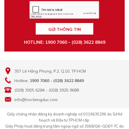
GỬI THÔNG TIN
HOTLINE: 1900 7060 - (028) 3622 8849
357 Lê Hồng Phong, P.2, Q.10, TP.HCM
Hotline:
1900 7060 - (028) 3622 8849
(028) 3925 6284 - (028) 3925 9688
info@hoctiengduc.com
Giấy chứng nhận đăng ký doanh nghiệp số 0310635296 do Sở Kế
hoạch và Đầu tư TPHCM cấp.
Giấy Phép hoạt động trung tâm ngoại ngữ số 3068/QĐ-GDĐT-TC do