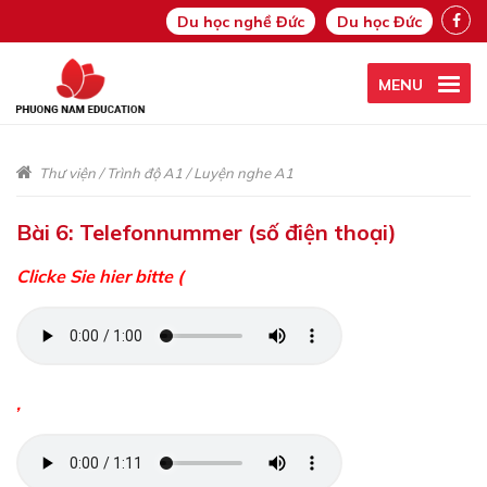
Du học nghề Đức
Du học Đức
MENU
Thư viện
/
Trình độ A1
/
Luyện nghe A1
Bài 6: Telefonnummer (số điện thoại)
Clicke Sie hier bitte (
,