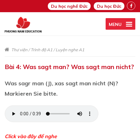
Du học nghề Đức
Du học Đức
MENU
Thư viện
/
Trình độ A1
/
Luyện nghe A1
Bài 4: Was sagt man? Was sagt man nicht?
Was sagr man (J), xas sagt man nicht (N)?
Markieren Sie bitte.
Click vào đây để nghe