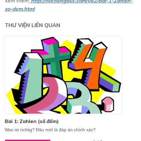
Xem thêm:
http://hoctiengduc.com/v82/Bai-1-Zahlen-
so-dem.html
THƯ VIỆN LIÊN QUAN
Bài 1: Zahlen (số đếm)
Was ist richtig? Đâu mới là đáp án chính xác?