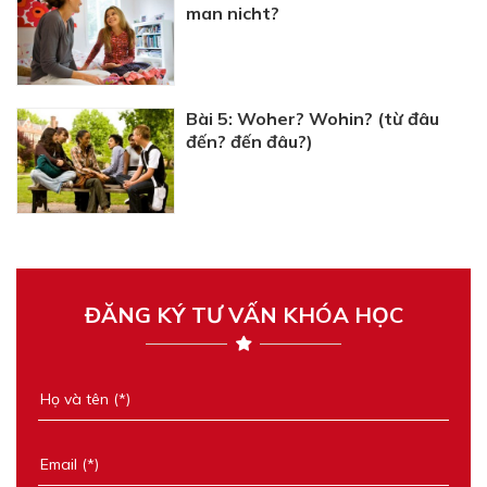
man nicht?
Bài 5: Woher? Wohin? (từ đâu
đến? đến đâu?)
ĐĂNG KÝ TƯ VẤN KHÓA HỌC