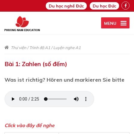
Du học nghề Đức
Du học Đức
MENU
Thư viện
/
Trình độ A1
/
Luyện nghe A1
Bài 1: Zahlen (số đếm)
Was ist richtig? Hören und markieren Sie bitte
Click vào đây để nghe