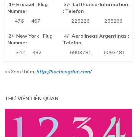
1/- Brüssel : Flug
3/- Lufthansa-Information
Nummer
: Telefon
476 467
225226 255266
2/- New York : Flug
4/- Aerolineas Argentinas :
Nummer
Telefon
342 432
6903781 6093481
>>Xem thêm:
http://hoctiengduc.com/
THƯ VIỆN LIÊN QUAN