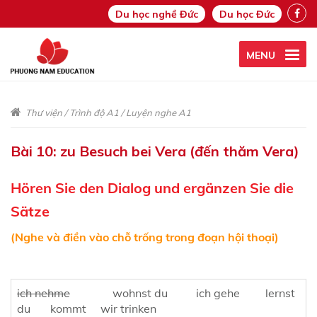
Du học nghề Đức
Du học Đức
MENU
Thư viện
/
Trình độ A1
/
Luyện nghe A1
Bài 10: zu Besuch bei Vera (đến thăm Vera)
Hören Sie den Dialog und ergänzen Sie die
Sätze
(Nghe và điền vào chỗ trống trong đoạn hội thoại)
ich nehme
wohnst du ich gehe lernst
du kommt wir trinken