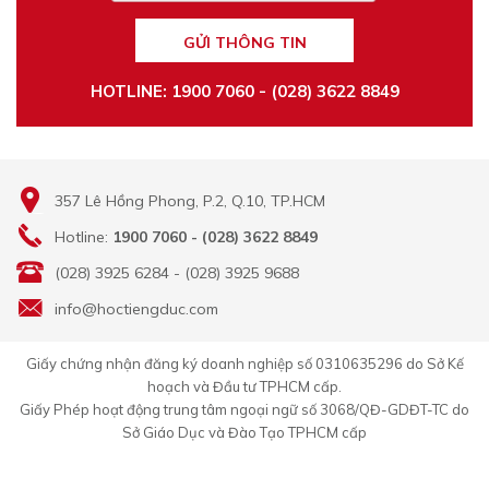
GỬI THÔNG TIN
HOTLINE: 1900 7060 - (028) 3622 8849
357 Lê Hồng Phong, P.2, Q.10, TP.HCM
Hotline:
1900 7060 - (028) 3622 8849
(028) 3925 6284 - (028) 3925 9688
info@hoctiengduc.com
Giấy chứng nhận đăng ký doanh nghiệp số 0310635296 do Sở Kế
hoạch và Đầu tư TPHCM cấp.
Giấy Phép hoạt động trung tâm ngoại ngữ số 3068/QĐ-GDĐT-TC do
Sở Giáo Dục và Đào Tạo TPHCM cấp