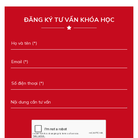
ĐĂNG KÝ TƯ VẤN KHÓA HỌC