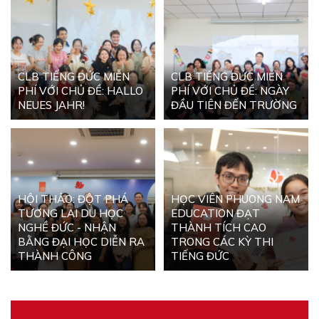
CLB TIẾNG ĐỨC MIỄN
CLB TIẾNG ĐỨC MIỄN
PHÍ VỚI CHỦ ĐỀ: HALLO
PHÍ VỚI CHỦ ĐỀ: NGÀY
NEUES JAHR!
ĐẦU TIÊN ĐẾN TRƯỜNG
HỘI THẢO: ĐỘT PHÁ
HỌC VIÊN PHUONG NAM
TƯƠNG LAI DU HỌC
EDUCATION ĐẠT
NGHỀ ĐỨC - NHẬN
THÀNH TÍCH CAO
BẰNG ĐẠI HỌC DIỄN RA
TRONG CÁC KỲ THI
THÀNH CÔNG
TIẾNG ĐỨC