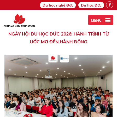
Du học nghề Đức
Du học Đức
MENU
NGÀY HỘI DU HỌC ĐỨC 2026: HÀNH TRÌNH TỪ
ƯỚC MƠ ĐẾN HÀNH ĐỘNG