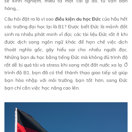
sẻ kinh nghiệm, miêu tả một cái gì đó, tư vấn bán
hàng,...
Câu hỏi đặt ra là vì sao
điều kiện du học Đức
của hầu hết
các trường đại học lại là B1? Được biết Đức là mảnh đất
sinh ra nhiều phát minh vĩ đại, các tài liệu Đức rất ít khi
được dịch sang ngôn ngữ khác để hạn chế việc dịch
thoát nghĩa gốc, gây hiểu sai cho nhiều người đọc.
Những bạn du học bằng tiếng Đức mà không đủ trình độ
rất dễ bị quá tải và stress khi sang một đất nước xa lạ. Ở
trình độ B1, bạn đã có thể thành thạo giao tiếp sẽ giúp
bạn hòa nhập với môi trường, bạn tốt hơn, sang Đức
bạn chỉ cần việc học nâng cao lên.