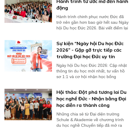
Hành trình từ ước mơ đến hành
động
Hành trình chinh phục nước Đức đã
trở nên gần hơn bao giờ hết sau Ngày
hội Du học Đức 2026. Bài viết điểm lại
những...
Sự kiện “Ngày hội Du học Đức
2026” - Gặp gỡ trực tiếp các
trường Đại học Đức uy tín
Ngày hội Du học Đức 2026: Cập nhật
thông tin du học mới nhất, tư vấn hồ
sơ 1:1 và cơ hội nhận học bổng
100%.
Hội thảo: Đột phá tương lai Du
học nghề Đức - Nhận bằng Đại
học diễn ra thành công
Những chia sẻ từ Đại diện trường
Schule & Akademie về chương trình
du học nghề Chuyển tiếp đã mở ra
cho du học sinh...