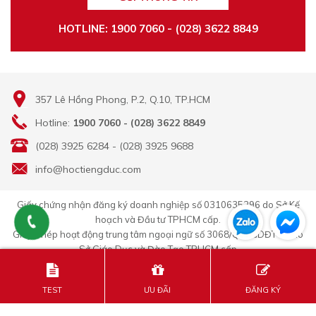
HOTLINE: 1900 7060 - (028) 3622 8849
357 Lê Hồng Phong, P.2, Q.10, TP.HCM
Hotline:
1900 7060 - (028) 3622 8849
(028) 3925 6284 - (028) 3925 9688
info@hoctiengduc.com
Giấy chứng nhận đăng ký doanh nghiệp số 0310635296 do Sở Kế
hoạch và Đầu tư TPHCM cấp.
Giấy Phép hoạt động trung tâm ngoại ngữ số 3068/QĐ-GDĐT-TC do
Sở Giáo Dục và Đào Tạo TPHCM cấp
TEST
ƯU ĐÃI
ĐĂNG KÝ