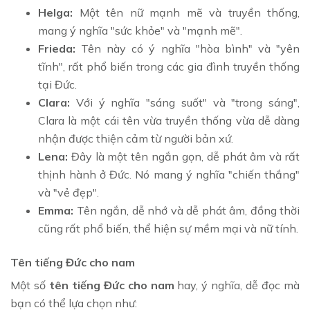
Helga:
Một tên nữ mạnh mẽ và truyền thống,
mang ý nghĩa "sức khỏe" và "mạnh mẽ".
Frieda:
Tên này có ý nghĩa "hòa bình" và "yên
tĩnh", rất phổ biến trong các gia đình truyền thống
tại Đức.
Clara:
Với ý nghĩa "sáng suốt" và "trong sáng",
Clara là một cái tên vừa truyền thống vừa dễ dàng
nhận được thiện cảm từ người bản xứ.
Lena:
Đây là một tên ngắn gọn, dễ phát âm và rất
thịnh hành ở Đức. Nó mang ý nghĩa "chiến thắng"
và "vẻ đẹp".
Emma:
Tên ngắn, dễ nhớ và dễ phát âm, đồng thời
cũng rất phổ biến, thể hiện sự mềm mại và nữ tính.
Tên tiếng Đức cho nam
Một số
tên tiếng Đức cho nam
hay, ý nghĩa, dễ đọc mà
bạn có thể lựa chọn như: