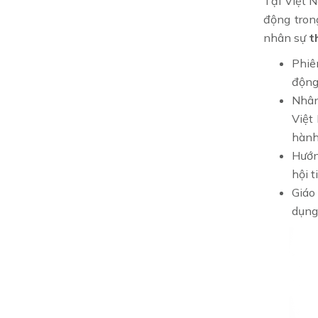
Tại Việt 
động trong
nhân sự
t
Phiê
động
Nhân
Việt
hành
Hướn
hội t
Giáo
dụng