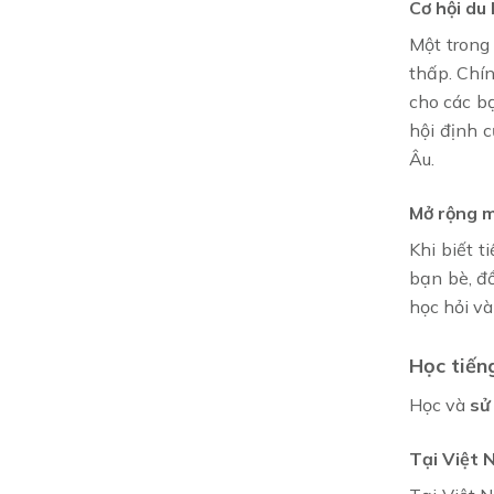
Cơ hội du 
Một trong 
thấp. Chín
cho các bạ
hội định c
Âu.
Mở rộng m
Khi biết t
bạn bè, đồ
học hỏi và
Học tiến
Học và
sử
Tại Việt