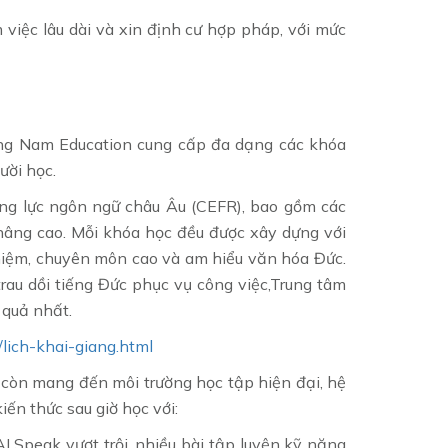
m việc lâu dài và xin định cư hợp pháp, với mức
n
ong Nam Education cung cấp đa dạng các khóa
gười học.
ng lực ngôn ngữ châu Âu (CEFR), bao gồm các
nâng cao. Mỗi khóa học đều được xây dựng với
nghiệm, chuyên môn cao và am hiểu văn hóa Đức.
rau dồi tiếng Đức phục vụ công việc,Trung tâm
 quả nhất.
/lich-khai-giang.html
 còn mang đến môi trường học tập hiện đại, hệ
iến thức sau giờ học với:
I Speak vượt trội, nhiều bài tập luyện kỹ năng