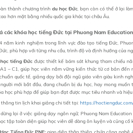
oàn thành chương trình
du học Đức
, bạn còn có thể ở lại là
cao hơn mặt bằng nhiều quốc gia khác tại châu Âu.
 các khóa học tiếng Đức tại Phuong Nam Educatio
4 năm kinh nghiệm trong lĩnh vực đào tạo tiếng Đức, Phu
Đức, phù hợp với từng nhu cầu, trình độ và định hướng của n
 học tiếng Đức
được thiết kế bám sát khung tham chiếu nă
 A1 – C1, giúp học viên nắm vững kiến thức từ cơ bản đến 
 chuẩn quốc tế, giảng dạy bởi đội ngũ giáo viên giàu kinh 
 người mới bắt đầu, đang chuẩn bị du học, hay mong muốn t
óa học phù hợp để giúp bạn đạt được mục tiêu nhanh và hiệu
hông tin lịch khai giảng chi tiết tại:
https://hoctiengduc.com
 dừng lại ở việc giảng dạy ngôn ngữ, Phuong Nam Education
học tập toàn diện giúp học viên dễ dàng ôn luyện và củng cố k
Học Tiếng Đức PNE:
giao diện thân thiện, chứa công nghệ A