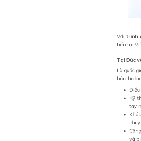
Với
trình
tiến tại V
Tại Đức v
Là quốc gi
hội cho la
Điều 
Kỹ t
tay 
Khác
chuy
Công
và bi