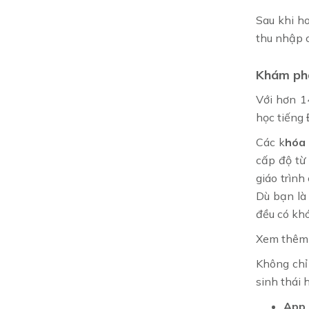
Sau khi h
thu nhập 
Khám phá
Với hơn 1
học tiếng 
Các k
hóa
cấp độ từ
giáo trình
Dù bạn là
đều có kh
Xem thêm t
Không chỉ
sinh thái 
App 