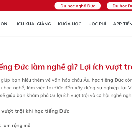
Du học nghề Đức
Du học Đ
ION
LỊCH KHAI GIẢNG
KHÓA HỌC
HỌC PHÍ
APP TIẾ
ếng Đức làm nghề gì? Lợi ích vượt tr
 giúp bạn hiểu thêm về văn hóa châu Âu,
học tiếng Đức
còn
du học nghề, làm việc tại Đức đến xây dựng sự nghiệp tại 
sẽ giúp bạn khám phá 03 lợi ích vượt trội và cơ hội nghề ngh
h vượt trội khi học tiếng Đức
ệc làm rộng mở