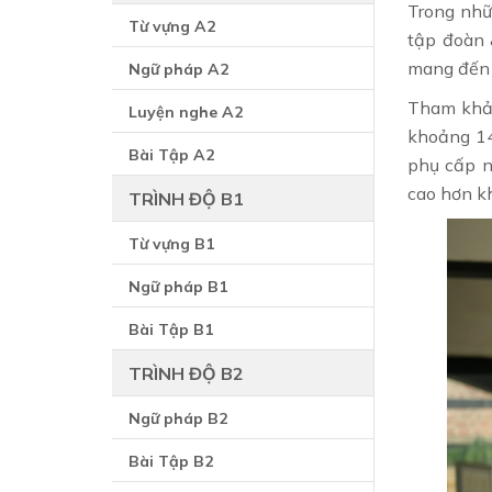
Trong nhữ
Từ vựng A2
tập đoàn 
mang đến 
Ngữ pháp A2
Tham khảo
Luyện nghe A2
khoảng 14
Bài Tập A2
phụ cấp n
cao hơn kh
TRÌNH ĐỘ B1
Từ vựng B1
Ngữ pháp B1
Bài Tập B1
TRÌNH ĐỘ B2
Ngữ pháp B2
Bài Tập B2