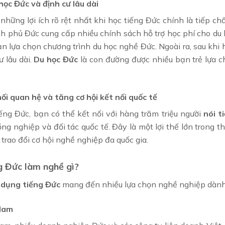
học Đức và định cư lâu dài
những lợi ích rõ rệt nhất khi học tiếng Đức chính là tiếp ch
h phủ Đức cung cấp nhiều chính sách hỗ trợ học phí cho du h
n lựa chọn chương trình du học nghề Đức. Ngoài ra, sau khi 
ư lâu dài.
Du học Đức
là con đường được nhiều bạn trẻ lựa c
ối quan hệ và tăng cơ hội kết nối quốc tế
iếng Đức, bạn có thể kết nối với hàng trăm triệu người
nói t
ng nghiệp và đối tác quốc tế. Đây là một lợi thế lớn trong t
 trao đổi cơ hội nghề nghiệp đa quốc gia.
g Đức làm nghề gì?
 dụng tiếng Đức
mang đến nhiều lựa chọn nghề nghiệp dành 
 Nam