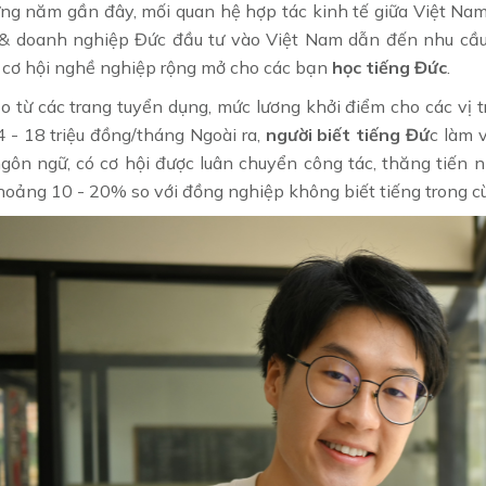
ng năm gần đây, mối quan hệ hợp tác kinh tế giữa Việt Na
& doanh nghiệp Đức đầu tư vào Việt Nam dẫn đến nhu cầu 
cơ hội nghề nghiệp rộng mở cho các bạn
học tiếng Đức
.
 từ các trang tuyển dụng, mức lương khởi điểm cho các vị tr
 - 18 triệu đồng/tháng Ngoài ra,
người biết tiếng Đứ
c làm 
gôn ngữ, có cơ hội được luân chuyển công tác, thăng tiến
oảng 10 - 20% so với đồng nghiệp không biết tiếng trong cùn