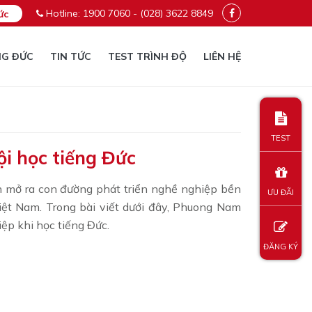
Hotline: 1900 7060 - (028) 3622 8849
ức
NG ĐỨC
TIN TỨC
TEST TRÌNH ĐỘ
LIÊN HỆ
TEST
ội học tiếng Đức
 mở ra con đường phát triển nghề nghiệp bền
ƯU ĐÃI
Việt Nam. Trong bài viết dưới đây, Phuong Nam
iệp khi học tiếng Đức.
ĐĂNG KÝ