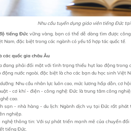
Nhu cầu tuyển dụng giáo viên tiếng Đức tạ
 độ tiếng Đức
vững vàng, bạn có thể dễ dàng tìm được công 
iệt Nam, đặc biệt trong các ngành có yếu tố hợp tác quốc tế.
à các quốc gia châu Âu
a đang phải đối mặt với tình trạng thiếu hụt lao động trong
o động nước ngoài, đặc biệt là cho các bạn du học sinh Việt
dưỡng: Nhu cầu nhân lực luôn cao, mức lương hấp dẫn, cơ hội 
huật - cơ khí - điện - công nghệ: Đức là trung tâm công nghiệ
nghề cao.
h sạn - nhà hàng - du lịch: Ngành dịch vụ tại Đức rất phát 
ên nghiệp.
 nghệ thông tin: Với sự phát triển mạnh mẽ của chuyển đổi s
ết tiếng Đức.