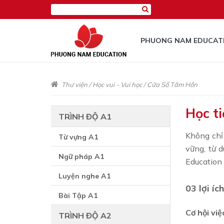
PHUONG NAM EDUCAT
Thư viện
/
Học vui - Vui học
/
Cửa Sổ Tâm Hồn
Học ti
TRÌNH ĐỘ A1
Không chỉ
Từ vựng A1
vững, từ 
Ngữ pháp A1
Education 
Luyện nghe A1
03 lợi íc
Bài Tập A1
Cơ hội vi
TRÌNH ĐỘ A2