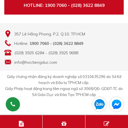
HOTLINE: 1900 7060 - (028) 3622 8849
357 Lê Hồng Phong, P.2, Q.10, TP.HCM
Hotline:
1900 7060 - (028) 3622 8849
(028) 3925 6284 - (028) 3925 9688
info@hoctiengduc.com
Giấy chứng nhận đăng ký doanh nghiệp số 0310635296 do Sở Kế
hoạch và Đầu tư TPHCM cấp.
Giấy Phép hoạt động trung tâm ngoại ngữ số 3068/QĐ-GDĐT-TC do
Sở Giáo Dục và Đào Tạo TPHCM cấp