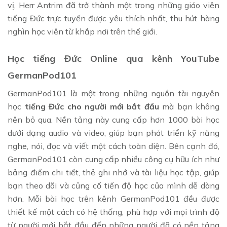
vị, Herr Antrim đã trở thành một trong những giáo viên
tiếng Đức trực tuyến được yêu thích nhất, thu hút hàng
nghìn học viên từ khắp nơi trên thế giới.
Học tiếng Đức Online qua kênh YouTube
GermanPod101
GermanPod101 là một trong những nguồn tài nguyên
học
tiếng Đức cho người mới bắt đầu
mà bạn không
nên bỏ qua. Nền tảng này cung cấp hơn 1000 bài học
dưới dạng audio và video, giúp bạn phát triển kỹ năng
nghe, nói, đọc và viết một cách toàn diện. Bên cạnh đó,
GermanPod101 còn cung cấp nhiều công cụ hữu ích như
bảng điểm chi tiết, thẻ ghi nhớ và tài liệu học tập, giúp
bạn theo dõi và củng cố tiến độ học của mình dễ dàng
hơn. Mỗi bài học trên kênh GermanPod101 đều được
thiết kế một cách có hệ thống, phù hợp với mọi trình độ
từ người mới bắt đầu đến những người đã có nền tảng