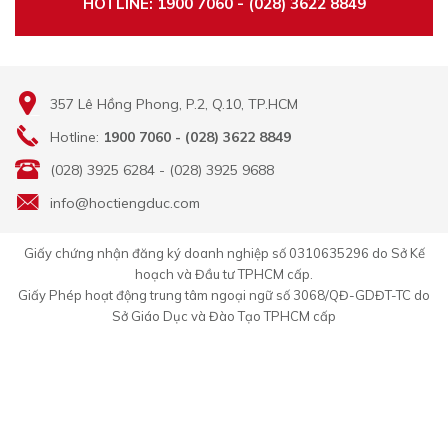
HOTLINE: 1900 7060 - (028) 3622 8849
357 Lê Hồng Phong, P.2, Q.10, TP.HCM
Hotline:
1900 7060 - (028) 3622 8849
(028) 3925 6284 - (028) 3925 9688
info@hoctiengduc.com
Giấy chứng nhận đăng ký doanh nghiệp số 0310635296 do Sở Kế
hoạch và Đầu tư TPHCM cấp.
Giấy Phép hoạt động trung tâm ngoại ngữ số 3068/QĐ-GDĐT-TC do
Sở Giáo Dục và Đào Tạo TPHCM cấp