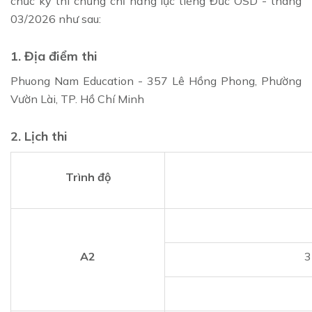
chức kỳ thi chứng chỉ năng lực tiếng Đức ÖSD - tháng
03/2026 như sau:
1. Địa điểm thi
Phuong Nam Education - 357 Lê Hồng Phong, Phường
Vườn Lài, TP. Hồ Chí Minh
2. Lịch thi
Trình độ
A2
3