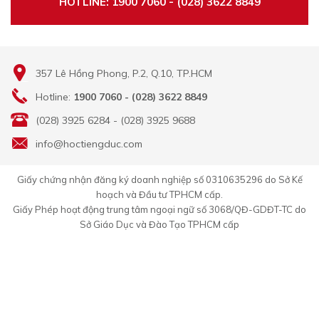
HOTLINE: 1900 7060 - (028) 3622 8849
357 Lê Hồng Phong, P.2, Q.10, TP.HCM
Hotline:
1900 7060 - (028) 3622 8849
(028) 3925 6284 - (028) 3925 9688
info@hoctiengduc.com
Giấy chứng nhận đăng ký doanh nghiệp số 0310635296 do Sở Kế
hoạch và Đầu tư TPHCM cấp.
Giấy Phép hoạt động trung tâm ngoại ngữ số 3068/QĐ-GDĐT-TC do
Sở Giáo Dục và Đào Tạo TPHCM cấp