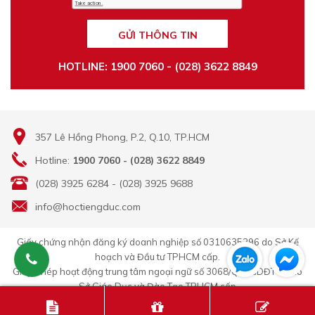
GỬI THÔNG TIN
HOTLINE: 1900 7060 - (028) 3622 8849
357 Lê Hồng Phong, P.2, Q.10, TP.HCM
Hotline:
1900 7060 - (028) 3622 8849
(028) 3925 6284 - (028) 3925 9688
info@hoctiengduc.com
Giấy chứng nhận đăng ký doanh nghiệp số 0310635296 do Sở Kế
hoạch và Đầu tư TPHCM cấp.
Giấy Phép hoạt động trung tâm ngoại ngữ số 3068/QĐ-GDĐT-TC do
Sở Giáo Dục và Đào Tạo TPHCM cấp