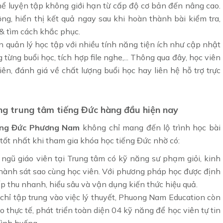
thể luyện tập không giới hạn từ cấp độ cơ bản đến nâng cao.
ng, hiển thị kết quả ngay sau khi hoàn thành bài kiểm tra,
 & tìm cách khắc phục.
ên quản lý học tập với nhiều tính năng tiện ích như cập nhật
g từng buổi học, tích hợp file nghe,... Thông qua đây, học viên
ên, đánh giá về chất lượng buổi học hay liên hệ hỗ trợ trực
g trung tâm tiếng Đức hàng đầu hiện nay
ếng Đức Phương Nam
không chỉ mang đến lộ trình học bài
tốt nhất khi tham gia khóa học tiếng Đức nhờ có:
 ngũ giáo viên tại Trung tâm có kỹ năng sư phạm giỏi, kinh
hành sát sao cùng học viên. Với phương pháp học được định
ếp thu nhanh, hiểu sâu và vận dụng kiến thức hiệu quả.
hỉ tập trung vào việc lý thuyết, Phuong Nam Education còn
 thực tế, phát triển toàn diện 04 kỹ năng để học viên tự tin