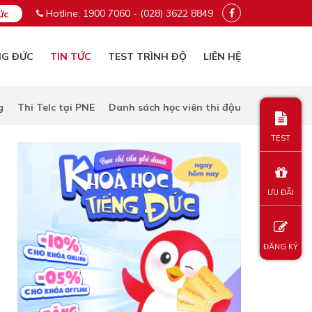
Hotline: 1900 7060 - (028) 3622 8849
ức
NG ĐỨC
TIN TỨC
TEST TRÌNH ĐỘ
LIÊN HỆ
g
Thi Telc tại PNE
Danh sách học viên thi đậu
TEST
ƯU ĐÃI
ĐĂNG KÝ