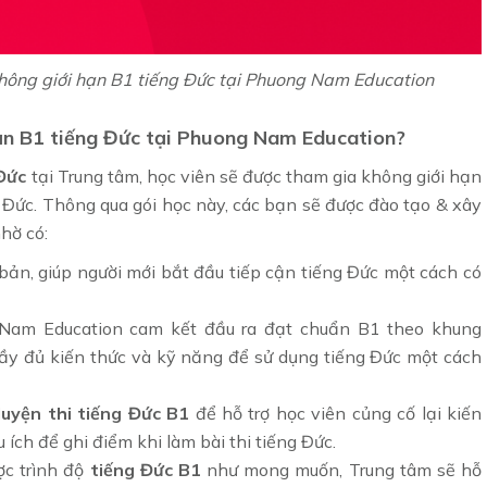
không giới hạn B1 tiếng Đức tại Phuong Nam Education
hạn B1 tiếng Đức tại Phuong Nam Education?
 Đức
tại Trung tâm, học viên sẽ được tham gia không giới hạn
g Đức. Thông qua gói học này, các bạn sẽ được đào tạo & xây
hờ có:
 bản, giúp người mới bắt đầu tiếp cận tiếng Đức một cách có
 Nam Education cam kết đầu ra đạt chuẩn B1 theo khung
ầy đủ kiến thức và kỹ năng để sử dụng tiếng Đức một cách
luyện thi tiếng Đức B1
để hỗ trợ học viên củng cố lại kiến
ích để ghi điểm khi làm bài thi tiếng Đức.
ợc trình độ
tiếng Đức B1
như mong muốn, Trung tâm sẽ hỗ