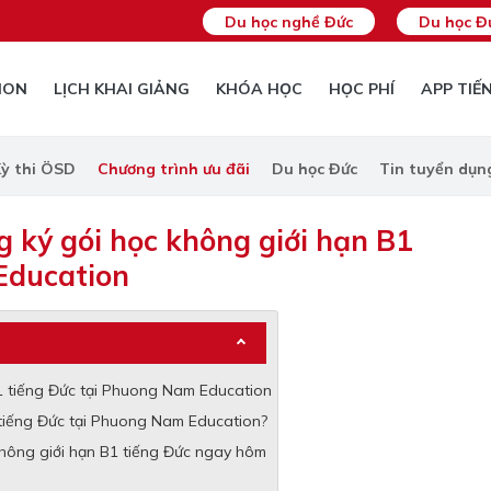
Du học nghề Đức
Du học Đ
ION
LỊCH KHAI GIẢNG
KHÓA HỌC
HỌC PHÍ
APP TIẾ
ỳ thi ÖSD
Chương trình ưu đãi
Du học Đức
Tin tuyển dụn
g ký gói học không giới hạn B1
Education
1 tiếng Đức tại Phuong Nam Education
 tiếng Đức tại Phuong Nam Education?
không giới hạn B1 tiếng Đức ngay hôm