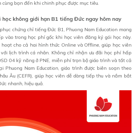
h cùng bạn đến khi chinh phục được mục tiêu.
i học không giới hạn B1 tiếng Đức ngay hôm nay
h phục chứng chỉ tiếng Đức B1, Phuong Nam Education mang
ếp vào trong học phí gốc khi học viên đăng ký gói học này.
hoạt cho cả hai hình thức Online và Offline, giúp học viên
ới lịch trình cá nhân. Không chỉ nhận ưu đãi học phí hấp
SD 04 kỹ năng ở PNE​, miễn phí trọn bộ giáo trình và tất cả
Tại Phuong Nam Education, giáo trình được biên soạn theo
u Âu (CEFR), giúp học viên dễ dàng tiếp thu và nắm bắt
Đức nhanh, hiệu quả.