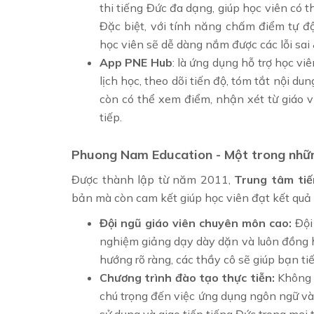
thi tiếng Đức đa dạng, giúp học viên có 
Đặc biệt, với tính năng chấm điểm tự độ
học viên sẽ dễ dàng nắm được các lỗi sai
App PNE Hub
: là ứng dụng hỗ trợ học vi
lịch học, theo dõi tiến độ, tóm tắt nội dun
còn có thể xem điểm, nhận xét từ giáo vi
tiếp.
Phuong Nam Education - Một trong nhữn
Được thành lập từ năm 2011,
Trung tâm ti
bản mà còn cam kết giúp học viên đạt kết quả 
Đội ngũ giáo viên chuyên môn cao:
Đội
nghiệm giảng dạy dày dặn và luôn đồng 
hướng rõ ràng, các thầy cô sẽ giúp bạn ti
Chương trình đào tạo thực tiễn:
Không c
chú trọng đến việc ứng dụng ngôn ngữ vào