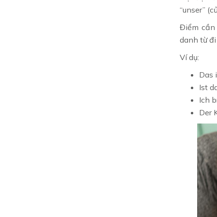
“unser” (c
Điểm cần 
danh từ đi
Ví dụ:
Das i
Ist d
Ich 
Der 