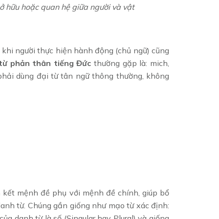
sở hữu hoặc quan hệ giữa người và vật
 khi người thực hiện hành động (chủ ngữ) cũng
 từ phản thân tiếng Đức
thường gặp là: mich,
 phải dùng đại từ tân ngữ thông thường, không
ên kết mệnh đề phụ với mệnh đề chính, giúp bổ
danh từ. Chúng gần giống như mạo từ xác định:
của danh từ là số (Singular hay Plural) và giống