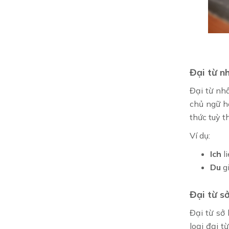
Đại từ n
Đại từ nh
chủ ngữ ho
thức tuỳ t
Ví dụ:
Ich
li
Du
g
Đại từ s
Đại từ sở
loại đại t