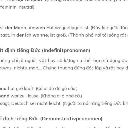
feminin, neutral).
ist
der Mann, dessen
Hut weggeflogen ist. (Đây là người đàn 
tadt, in
der ich wohne
, ist groß. (Thành phố nơi tôi sống rất 
ất định tiếng Đức (Indefinitpronomen)
hông chỉ rõ người, vật hay số lượng cụ thể, bạn sử dụng đại
twas, nichts, man,... Chúng thường đứng độc lập và rất hay 
and
hat geklopft. (Có ai đó đã gõ cửa.)
mand
war zu Hause. (Không ai ở nhà cả.)
n
sagt, Deutsch sei nicht leicht. (Người ta nói rằng tiếng Đức k
hỉ định tiếng Đức (Demonstrativpronomen)