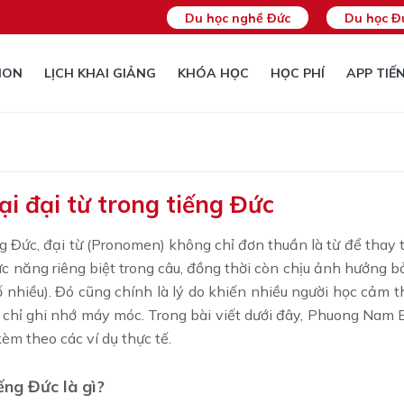
Du học nghề Đức
Du học Đ
ION
LỊCH KHAI GIẢNG
KHÓA HỌC
HỌC PHÍ
APP TIẾ
ại đại từ trong tiếng Đức
g Đức, đại từ (Pronomen) không chỉ đơn thuần là từ để thay th
c năng riêng biệt trong câu, đồng thời còn chịu ảnh hưởng bởi
số nhiều). Đó cũng chính là lý do khiến nhiều người học cảm 
hỉ ghi nhớ máy móc. Trong bài viết dưới đây, Phuong Nam Ed
èm theo các ví dụ thực tế.
ếng Đức là gì?