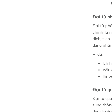
Đại từ p
Đại từ ph
chính là 
dich, sic
dùng phản
Ví dụ:
Ich 
Wir 
Ihr b
Đại từ q
Đại từ qu
sung thôn
der, die d