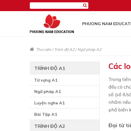
PHUONG NAM EDUCAT
Thư viện
/
Trình độ A2
/
Ngữ pháp A2
Các lo
TRÌNH ĐỘ A1
Trong tiến
Từ vựng A1
đều có chứ
Ngữ pháp A1
số (số ít/
nhầm nếu c
Luyện nghe A1
phổ biến k
Bài Tập A1
Đại từ ti
TRÌNH ĐỘ A2