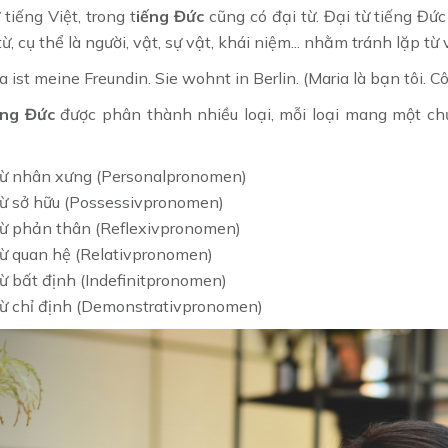
tiếng Việt, trong t
iếng Đức
cũng có đại từ. Đại từ tiếng Đứ
ừ, cụ thể là người, vật, sự vật, khái niệm... nhằm tránh lặp từ
a ist meine Freundin. Sie wohnt in Berlin. (Maria là bạn tôi. Cô
iếng Đức
được phân thành nhiều loại, mỗi loại mang một ch
từ nhân xưng (Personalpronomen)
từ sở hữu (Possessivpronomen)
từ phản thân (Reflexivpronomen)
từ quan hệ (Relativpronomen)
từ bất định (Indefinitpronomen)
từ chỉ định (Demonstrativpronomen)