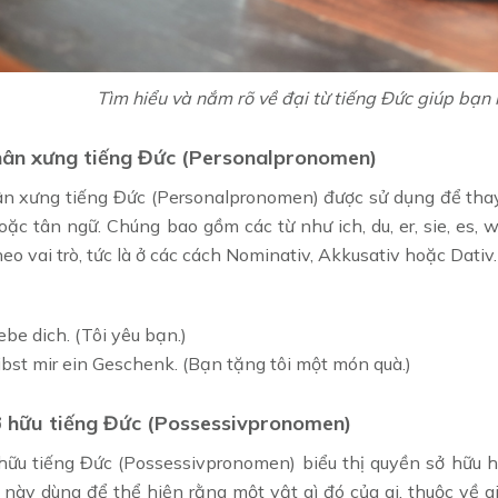
Tìm hiểu và nắm rõ về đại từ tiếng Đức giúp bạn
hân xưng tiếng Đức (Personalpronomen)
ân xưng tiếng Đức (Personalpronomen) được sử dụng để thay t
ặc tân ngữ. Chúng bao gồm các từ như ich, du, er, sie, es, wir
heo vai trò, tức là ở các cách Nominativ, Akkusativ hoặc Dativ.
ebe dich. (Tôi yêu bạn.)
ibst mir ein Geschenk. (Bạn tặng tôi một món quà.)
ở hữu tiếng Đức (Possessivpronomen)
 hữu tiếng Đức (Possessivpronomen) biểu thị quyền sở hữu h
ừ này dùng để thể hiện rằng một vật gì đó của ai, thuộc về ai