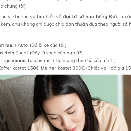
ủa chúng tôi).
lưu ý khi học và tìm hiểu về
đại từ sở hữu tiếng Đức
là cá
 kèm, chứ không chỉ được chia đơn thuần dựa theo người sở h
st
mein
Auto. (Đó là xe của tôi.)
as
dein
Buch? (Đây là sách của bạn à?)
bringe
meine
Tasche mit. (Tôi mang theo túi của mình.)
Koffer kostet 150€.
Meiner
kostet 300€. (Chiếc va li đó giá 15