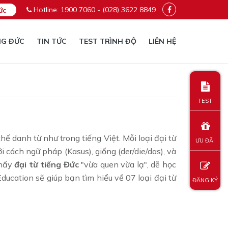
Hotline: 1900 7060 - (028) 3622 8849
ức
NG ĐỨC
TIN TỨC
TEST TRÌNH ĐỘ
LIÊN HỆ
TEST
ế danh từ như trong tiếng Việt. Mỗi loại đại từ
ƯU ĐÃI
 cách ngữ pháp (Kasus), giống (der/die/das), và
thấy
đại từ tiếng Đức
"vừa quen vừa lạ", dễ học
ucation sẽ giúp bạn tìm hiểu về 07 loại đại từ
ĐĂNG KÝ