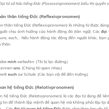
Đại từ sở hữu tiếng Đức (Possessivpronomen) biểu thị quyền 
hản thân tiếng Đức (Reflexivpronomen)
ản thân tiếng Đức (Reflexivpronomen) là những từ được dùng
người chịu ảnh hưởng của hành động đó (tân ngữ). Các
đại
h, uns, euch,... Nếu hành động tác động đến người khác, bạn
 thân.
habe
mich
verlaufen. (Tôi bị lạc đường.)
kennen
uns
. (Chúng tôi quen nhau.)
eeilt
euch
zur Schule. (Các bạn vội để đến trường.)
uan hệ tiếng Đức (Relativpronomen)
an hệ tiếng Đức (Relativpronomen) là các đại từ dùng để li
g tin để thành lập mệnh đề quan hệ mà không phải lặp lại 
as,… Các
đại từ quan hệ tiếng Đức
được chia theo hai yếu tố 