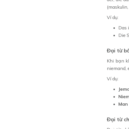
(maskulin, 
Ví dụ:
Das 
Die S
Đại từ b
Khi bạn k
niemand, e
Ví dụ:
Jem
Nie
Ma
Đại từ c