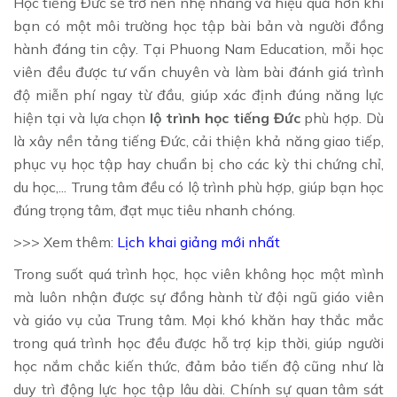
Học tiếng Đức sẽ trở nên nhẹ nhàng và hiệu quả hơn khi
bạn có một môi trường học tập bài bản và người đồng
hành đáng tin cậy. Tại Phuong Nam Education, mỗi học
viên đều được tư vấn chuyên và làm bài đánh giá trình
độ miễn phí ngay từ đầu, giúp xác định đúng năng lực
hiện tại và lựa chọn
lộ trình học tiếng Đức
phù hợp. Dù
là xây nền tảng tiếng Đức, cải thiện khả năng giao tiếp,
phục vụ học tập hay chuẩn bị cho các kỳ thi chứng chỉ,
du học,... Trung tâm đều có lộ trình phù hợp, giúp bạn học
đúng trọng tâm, đạt mục tiêu nhanh chóng.
>>> Xem thêm:
Lịch khai giảng mới nhất
Trong suốt quá trình học, học viên không học một mình
mà luôn nhận được sự đồng hành từ đội ngũ giáo viên
và giáo vụ của Trung tâm. Mọi khó khăn hay thắc mắc
trong quá trình học đều được hỗ trợ kịp thời, giúp người
học nắm chắc kiến thức, đảm bảo tiến độ cũng như là
duy trì động lực học tập lâu dài. Chính sự quan tâm sát