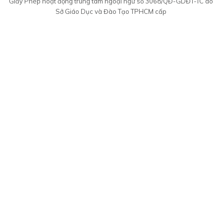
Giấy Phép hoạt động trung tâm ngoại ngữ số 3068/QĐ-GDĐT-TC do
Sở Giáo Dục và Đào Tạo TPHCM cấp