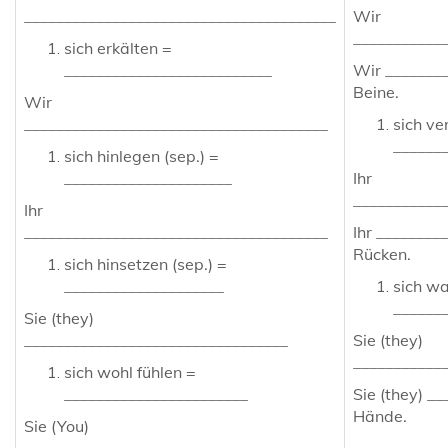
_______________________________________
Wir
___________
sich erkälten =
__________________________
Wir ________
Beine.
Wir
______________________________________
sich ve
______
sich hinlegen (sep.) =
_____________________
Ihr
___________
Ihr
______________________________________
Ihr ________
Rücken.
sich hinsetzen (sep.) =
____________________
sich w
______
Sie (they)
_________________________________
Sie (they)
___________
sich wohl fühlen =
_______________________
Sie (they) _
Hände.
Sie (You)