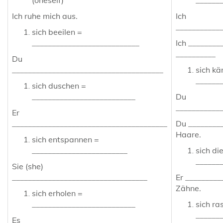
(oneself)
______
Ich ruhe mich aus.
Ich
___________
sich beeilen =
___________________________
Ich ________
__________
Du
______________________________________
sich k
______
sich duschen =
__________________________
Du
___________
Er
_______________________________________
Du _________
Haare.
sich entspannen =
________________________
sich di
______
Sie (she)
__________________________________
Er _________
Zähne.
sich erholen =
__________________________
sich ra
______
Es