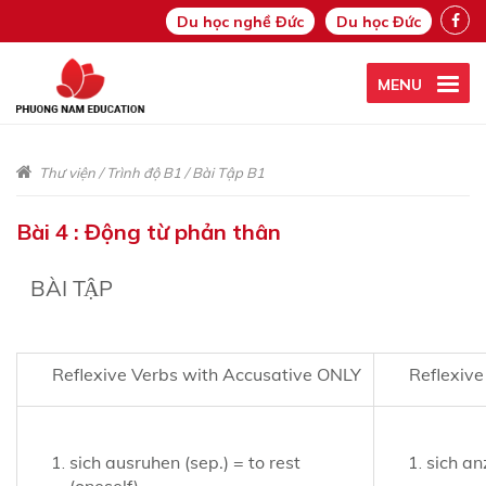
Du học nghề Đức
Du học Đức
MENU
Thư viện
/
Trình độ B1
/
Bài Tập B1
Bài 4 : Động từ phản thân
BÀI TẬP
Reflexive Verbs with Accusative ONLY
Reflexive V
sich ausruhen (sep.) = to rest
sich an